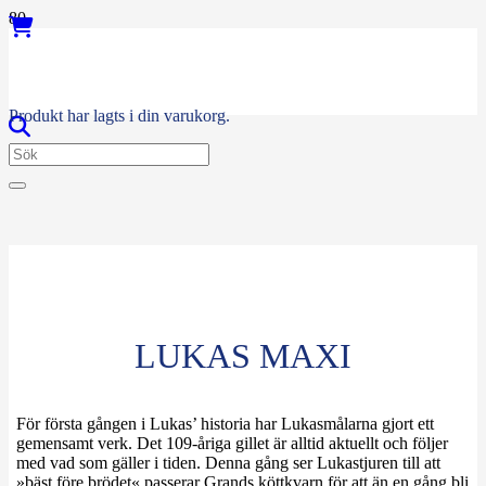
Produkt
har lagts i din varukorg.
LUKAS MAXI
För första gången i Lukas’ historia har Lukasmålarna gjort ett
gemensamt verk. Det 109-åriga gillet är alltid aktuellt och följer
med vad som gäller i tiden. Denna gång ser Lukastjuren till att
»bäst före brödet« passerar Grands köttkvarn för att än en gång bli