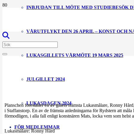
INBJUDAN TILL MÖTE MED STUDIEBESÖK D
VÅRUTFLYKT DEN 26 APRIL – KONST OCH 
LUKASGILLETS VÅRMÖTE 19 MARS 2025
JULGILLET 2024
LUKASDAGEN 2024
Planschen föreställer en av gillets främsta Lukasmålare, Ronny Hård, 
i Staffanstorp. En av de främsta anledningarna för Rydstern att måla 
förmodligen, i alla fall enligt konstnären Mats, locka vem som helst at
FÖR MEDLEMMAR
Lukasmålare:
Ronny Hård