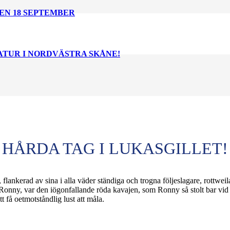
EN 18 SEPTEMBER
NATUR I NORDVÄSTRA SKÅNE!
HÅRDA TAG I LUKASGILLET!
flankerad av sina i alla väder ständiga och trogna följeslagare, rottwe
Ronny, var den iögonfallande röda kavajen, som Ronny så stolt bar vid t
t få oetmotståndlig lust att måla.