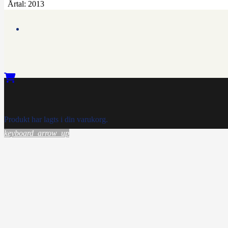
Årtal:
2013
Produkt
har lagts i din varukorg.
keyboard_arrow_up