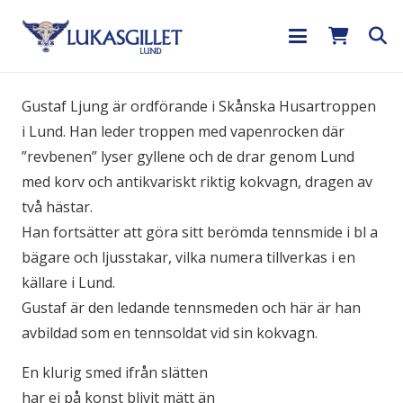
Gustaf Ljung är ordförande i Skånska Husartroppen
i Lund. Han leder troppen med vapenrocken där
”revbenen” lyser gyllene och de drar genom Lund
med korv och antikvariskt riktig kokvagn, dragen av
två hästar.
Han fortsätter att göra sitt berömda tennsmide i bl a
bägare och ljusstakar, vilka numera tillverkas i en
källare i Lund.
Gustaf är den ledande tennsmeden och här är han
avbildad som en tennsoldat vid sin kokvagn.
En klurig smed ifrån slätten
har ej på konst blivit mätt än