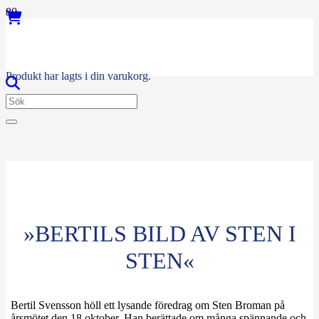
Produkt
har lagts i din varukorg.
»BERTILS BILD AV STEN I
STEN«
Bertil Svensson höll ett lysande föredrag om Sten Broman på
årsmötet den 18 oktober. Han berättade om många spännande och