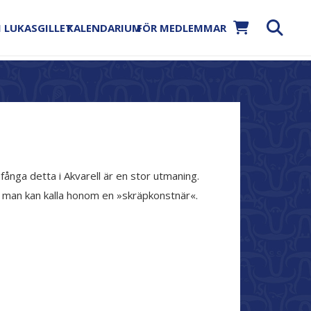
 LUKASGILLET
KALENDARIUM
FÖR MEDLEMMAR
 fånga detta i Akvarell är en stor utmaning.
a, man kan kalla honom en »skräpkonstnär«.