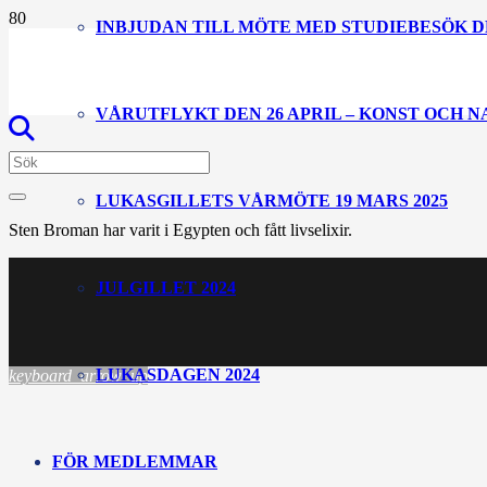
INBJUDAN TILL MÖTE MED STUDIEBESÖK D
VÅRUTFLYKT DEN 26 APRIL – KONST OCH 
LUKASGILLETS VÅRMÖTE 19 MARS 2025
Sten Broman har varit i Egypten och fått livselixir.
JULGILLET 2024
LUKASDAGEN 2024
keyboard_arrow_up
FÖR MEDLEMMAR