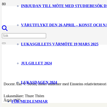
INBJUDAN TILL MÖTE MED STUDIEBESÖK D
VÅRUTFLYKT DEN 26 APRIL – KONST OCH 
LUKASGILLETS VÅRMÖTE 19 MARS 2025
JULGILLET 2024
LUKASDAGEN 2024
Docent Åke V. Ström, möter studenter med Einsteins relativitetste
Lukasmålare:
Thure Thörn
Årtal:
1975
FÖR MEDLEMMAR