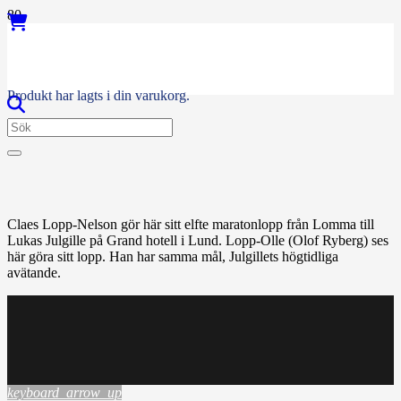
Produkt
har lagts i din varukorg.
Claes Lopp-Nelson gör här sitt elfte maratonlopp från Lomma till
Lukas Julgille på Grand hotell i Lund. Lopp-Olle (Olof Ryberg) ses
här göra sitt lopp. Han har samma mål, Julgillets högtidliga
avätande.
keyboard_arrow_up