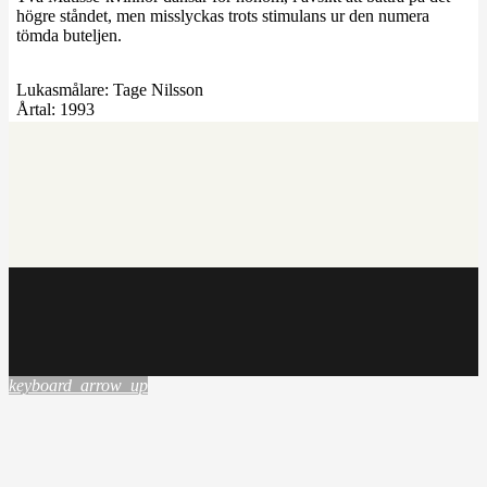
högre ståndet, men misslyckas trots stimulans ur den numera
tömda buteljen.
Lukasmålare:
Tage Nilsson
Årtal:
1993
keyboard_arrow_up