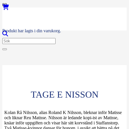
Produkt
har lagts i din varukorg.
TAGE E NISSON
Kolan Rå Nilsson, alias Roland K Nilsson, bleknar inför Matisse
och liknar Reu Matisse. Nilsson är ledande kopi-ist av Matisse,
knäar inför uppgiften och visar här sitt korvstånd i Staffanstorp.
Två Matisse-kvinnor dansar för honom, i avsikt att bättra på det