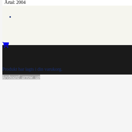
Årtal:
2004
Produkt
har lagts i din varukorg.
keyboard_arrow_up