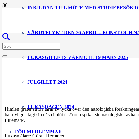
INBJUDAN TILL MÖTE MED STUDIEBESÖK D
VÅRUTFLYKT DEN 26 APRIL – KONST OCH 
LUKASGILLETS VÅRMÖTE 19 MARS 2025
JULGILLET 2024
LUKASDAGEN 2024
Himlen gråter strida tårar av lycka över den nasologiska forskningens
har nyligen lagt sin näsa i blöt (=2) och spikat sin nasologiska av
Liljemark.
FÖR MEDLEMMAR
Lukasmålare:
Göran Hermerén