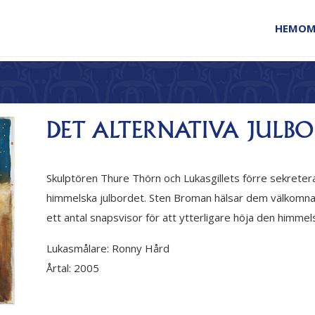
HEM
OM
DET ALTERNATIVA JULB
Skulptören Thure Thörn och Lukasgillets förre sekretera
himmelska julbordet. Sten Broman hälsar dem välkomna t
ett antal snapsvisor för att ytterligare höja den himme
Lukasmålare:
Ronny Hård
Årtal:
2005