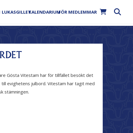
 LUKASGILLET
KALENDARIUM
FÖR MEDLEMMAR
ORDET
re Gösta Vitestam har för tillfället besökt det
ill evighetens julbord. Vitestam har tagit med
lsk stämningen.