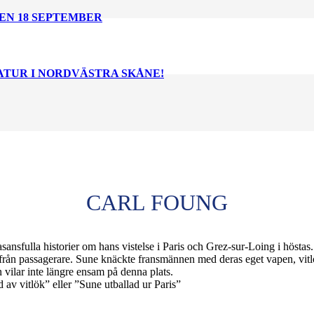
EN 18 SEPTEMBER
NATUR I NORDVÄSTRA SKÅNE!
CARL FOUNG
sansfulla historier om hans vistelse i Paris och Grez-sur-Loing i hösta
ån passagerare. Sune knäckte fransmännen med deras eget vapen, vitlök
 vilar inte längre ensam på denna plats.
 av vitlök” eller ”Sune utballad ur Paris”