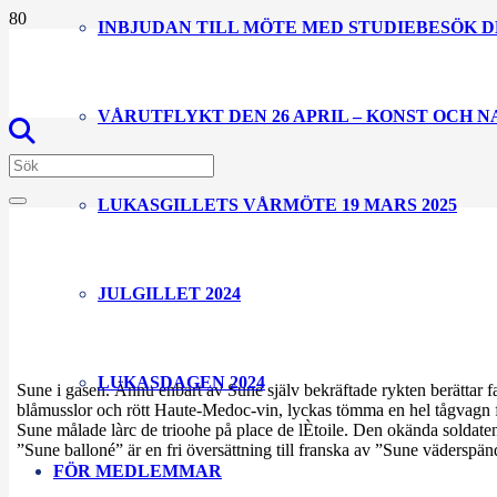
INBJUDAN TILL MÖTE MED STUDIEBESÖK D
VÅRUTFLYKT DEN 26 APRIL – KONST OCH 
LUKASGILLETS VÅRMÖTE 19 MARS 2025
JULGILLET 2024
LUKASDAGEN 2024
Sune i gasen. Ännu enbart av Sune själv bekräftade rykten berättar fa
blåmusslor och rött Haute-Medoc-vin, lyckas tömma en hel tågvagn fr
Sune målade làrc de trioohe på place de lÈtoile. Den okända soldaten
”Sune balloné” är en fri översättning till franska av ”Sune väderspänd
FÖR MEDLEMMAR