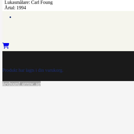
Lukasmålare:
Carl Foung
Årtal:
1994
Produkt
har lagts i din varukorg.
keyboard_arrow_up