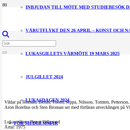
INBJUDAN TILL MÖTE MED STUDIEBESÖK D
VÅRUTFLYKT DEN 26 APRIL – KONST OCH 
LUKASGILLETS VÅRMÖTE 19 MARS 2025
JULGILLET 2024
LUKASDAGEN 2024
Vildar på Hörnan, Berlin, Thörn, Jeppa, Nilsson, Tomten, Petterso
Aron Borelius och Sten Broman ser med förfäran utvecklingen på Vil
Lukasmålare:
Bengt Hillgrund
FÖR MEDLEMMAR
Årtal:
1975