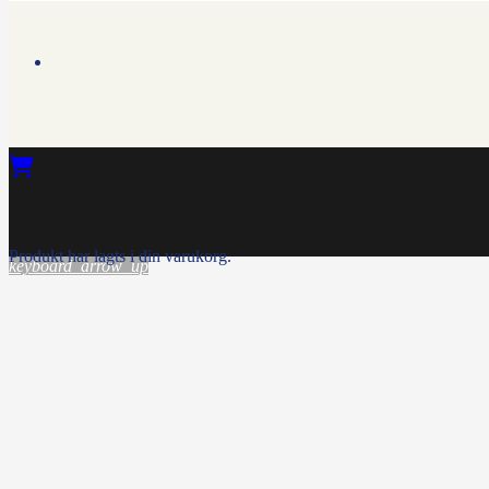
Produkt
har lagts i din varukorg.
keyboard_arrow_up