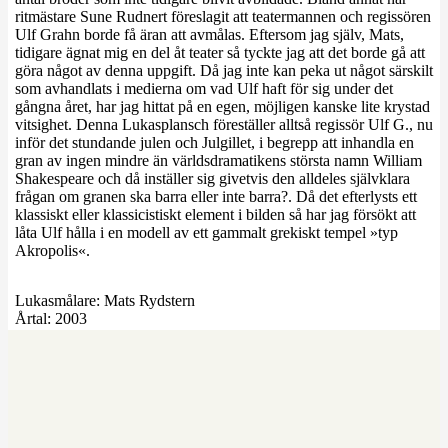
ritmästare Sune Rudnert föreslagit att teatermannen och regissören
Ulf Grahn borde få äran att avmålas. Eftersom jag själv, Mats,
tidigare ägnat mig en del åt teater så tyckte jag att det borde gå att
göra något av denna uppgift. Då jag inte kan peka ut något särskilt
som avhandlats i medierna om vad Ulf haft för sig under det
gångna året, har jag hittat på en egen, möjligen kanske lite krystad
vitsighet. Denna Lukasplansch föreställer alltså regissör Ulf G., nu
inför det stundande julen och Julgillet, i begrepp att inhandla en
gran av ingen mindre än världsdramatikens största namn William
Shakespeare och då inställer sig givetvis den alldeles självklara
frågan om granen ska barra eller inte barra?. Då det efterlysts ett
klassiskt eller klassicistiskt element i bilden så har jag försökt att
låta Ulf hålla i en modell av ett gammalt grekiskt tempel »typ
Akropolis«.
Lukasmålare:
Mats Rydstern
Årtal:
2003