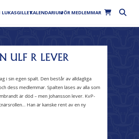
 LUKASGILLET
KALENDARIUM
FÖR MEDLEMMAR
 ULF R LEVER
ag i sin egen spalt. Den består av alldagliga
 och dess medlemmar. Spalten läses av alla som
Rembrandt är död – men Johansson lever. KvP-
stnärsrollen… Han är kanske rent av en ny