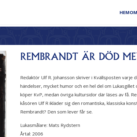
HEM
OM
REMBRANDT ÄR DÖD MEN
Redaktör Ulf R. Johansson skriver i Kvällsposten varje d
händelser, mycket humor och en hel del om Lukasgillet
köper KvP, medan övriga kultursidor där läses av få. 
kåsören Ulf R ikläder sig den romantiska, klassiska kon
Rembrandt? Den som lever får se.
Lukasmålare:
Mats Rydstern
Årtal:
2006