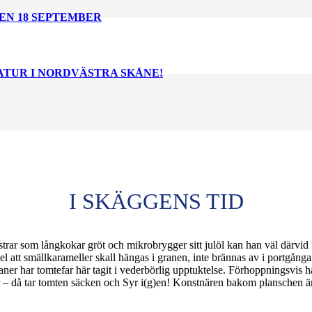
EN 18 SEPTEMBER
NATUR I NORDVÄSTRA SKÅNE!
I SKÄGGENS TID
trar som långkokar gröt och mikrobrygger sitt julöl kan han väl därvid 
l att smällkarameller skall hängas i granen, inte brännas av i portgånga
ibaner har tomtefar här tagit i vederbörlig upptuktelse. Förhoppningsvis h
ppar – då tar tomten säcken och Syr i(g)en! Konstnären bakom planschen ä