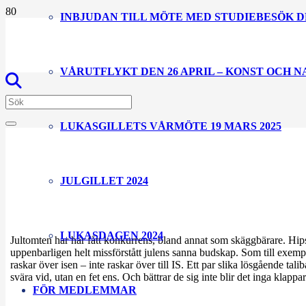
INBJUDAN TILL MÖTE MED STUDIEBESÖK D
VÅRUTFLYKT DEN 26 APRIL – KONST OCH 
LUKASGILLETS VÅRMÖTE 19 MARS 2025
JULGILLET 2024
LUKASDAGEN 2024
Jultomten har här fått konkurrens, bland annat som skäggbärare. Hips
uppenbarligen helt missförstått julens sanna budskap. Som till exempe
raskar över isen – inte raskar över till IS. Ett par slika lösgående tal
svära vid, utan en fet ens. Och bättrar de sig inte blir det inga kla
FÖR MEDLEMMAR