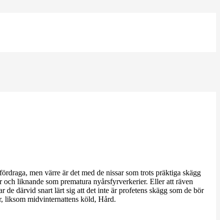
fördraga, men värre är det med de nissar som trots präktiga skägg
r och liknande som prematura nyårsfyrverkerier. Eller att räven
ar de därvid snart lärt sig att det inte är profetens skägg som de bör
r, liksom midvinternattens köld, Hård.