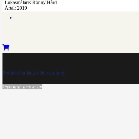
Lukasmålare:
Ronny Hård
Årtal:
2019
Produkt
har lagts i din varukorg.
keyboard_arrow_up