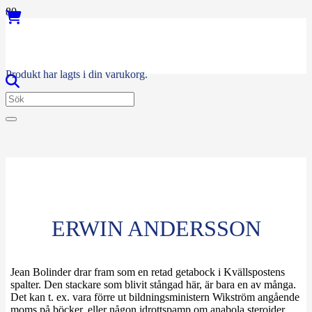
Produkt
har lagts i din varukorg.
ERWIN ANDERSSON
Jean Bolinder drar fram som en retad getabock i Kvällspostens
spalter. Den stackare som blivit stångad här, är bara en av många.
Det kan t. ex. vara förre ut bildningsministern Wikström angående
moms på böcker, eller någon idrottspamp om anabola steroider,