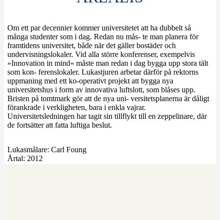
Om ett par decennier kommer universitetet att ha dubbelt så
många studenter som i dag. Redan nu mås- te man planera för
framtidens universitet, både när det gäller bostäder och
undervisningslokaler. Vid alla större konferenser, exempelvis
»Innovation in mind« måste man redan i dag bygga upp stora tält
som kon- ferenslokaler. Lukastjuren arbetar därför på rektorns
uppmaning med ett ko-operativt projekt att bygga nya
universitetshus i form av innovativa luftslott, som blåses upp.
Bristen på tomtmark gör att de nya uni- versitetsplanerna är dåligt
förankrade i verkligheten, bara i enkla vajrar.
Universitetsledningen har tagit sin tillflykt till en zeppelinare, där
de fortsätter att fatta luftiga beslut.
Lukasmålare:
Carl Foung
Årtal:
2012