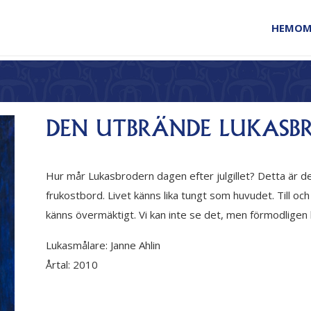
HEM
OM
DEN UTBRÄNDE LUKASB
Hur mår Lukasbrodern dagen efter julgillet? Detta är 
frukostbord. Livet känns lika tungt som huvudet. Till 
känns övermäktigt. Vi kan inte se det, men förmodligen h
Lukasmålare:
Janne Ahlin
Årtal:
2010