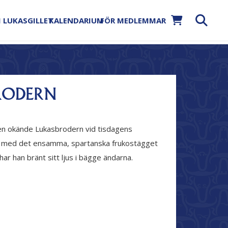
 LUKASGILLET
KALENDARIUM
FÖR MEDLEMMAR
RODERN
den okände Lukasbrodern vid tisdagens
och med det ensamma, spartanska frukostägget
ar han bränt sitt ljus i bägge ändarna.