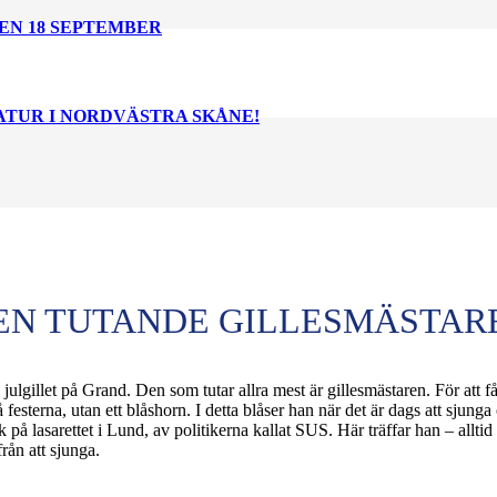
EN 18 SEPTEMBER
NATUR I NORDVÄSTRA SKÅNE!
EN TUTANDE GILLESMÄSTAR
på julgillet på Grand. Den som tutar allra mest är gillesmästaren. För a
festerna, utan ett blåshorn. I detta blåser han när det är dags att sjunga
på lasarettet i Lund, av politikerna kallat SUS. Här träffar han – alltid
rån att sjunga.