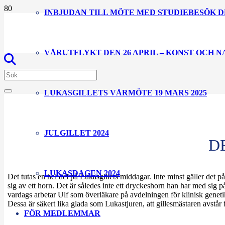
INBJUDAN TILL MÖTE MED STUDIEBESÖK D
VÅRUTFLYKT DEN 26 APRIL – KONST OCH 
LUKASGILLETS VÅRMÖTE 19 MARS 2025
JULGILLET 2024
D
LUKASDAGEN 2024
Det tutas en hel del på Lukasgillets middagar. Inte minst gäller det 
sig av ett horn. Det är således inte ett dryckeshorn han har med sig på 
vardags arbetar Ulf som överläkare på avdelningen för klinisk genetik 
Dessa är säkert lika glada som Lukastjuren, att gillesmästaren avstår f
FÖR MEDLEMMAR