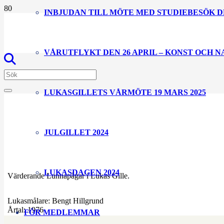
INBJUDAN TILL MÖTE MED STUDIEBESÖK D
VÅRUTFLYKT DEN 26 APRIL – KONST OCH 
LUKASGILLETS VÅRMÖTE 19 MARS 2025
JULGILLET 2024
LUKASDAGEN 2024
Värderande Lunnapågar i Lukas Gille.
Lukasmålare:
Bengt Hillgrund
Årtal:
1976
FÖR MEDLEMMAR